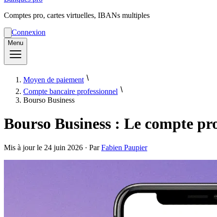
Comptes pro, cartes virtuelles, IBANs multiples
Connexion
Menu
Moyen de paiement
Compte bancaire professionnel
Bourso Business
Bourso Business : Le compte prof
Mis à jour le
24 juin 2026
· Par
Fabien Paupier