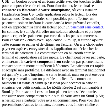
USB, un bouton power et un écran tactile avec des touches tactiles
pour composer le code client. Pour fonctionner, le terminal se
connecte en Bluetooth à votre smartphone
, où vous installez
l'application Sum Up. Cette application pilote le lecteur lors des
transactions. Deux méthodes sont possibles pour effectuer un
paiement : soit en insérant la carte dans la fente prévue à cet effet,
soit en approchant la carte du lecteur pour un
paiement sans contact
.
En somme, le SumUp Air offre une solution abordable et pratique
pour accepter les paiements par carte dans les petits commerces.
Pour encaisser 2 euros avec l'application Sum Up, il suffit d'ajouter
cette somme au panier et de cliquer sur facturer. On a le choix entre
payer en espèces, enregistrer dans l'application ou déclencher le
terminal de paiement. La communication en bluetooth entre le
terminal et l'application est très rapide. Le client peut payer par carte,
en
insérant la carte et composant son code
, ou par paiement sans
contact pour un montant inférieur à 50 euros. Le paiement est rapide
et accepté sans problème. La différence avec un terminal traditionnel
est qu'il n'y a pas d'imprimante sur le terminal, mais on peut envoyer
le reçu par email ou sur un portable au client. La connexion
bluetooth est stable et SumUp est idéal pour accepter la carte et
encaisser des petits montants. Le iZettle Reader 2 est comparable à
SumUp. Pour savoir si c'est un bon plan en termes d'économie,
consultez notre comparateur sur le site. Si vous avez un SumUp Air,
n'hésitez pas à partager votre avis en commentaire. Pour voir des
présentations d'autres terminaux, abonnez-vous à notre chaîne et