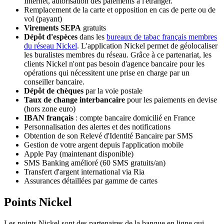
Internet, autorisation des paiements à l'étranger.
Remplacement de la carte et opposition en cas de perte ou de
vol (payant)
Virements SEPA
gratuits
Dépôt d'espèces
dans les
bureaux de tabac français membres
du réseau Nickel
. L'application Nickel permet de géolocaliser
les buralistes membres du réseau. Grâce à ce partenariat, les
clients Nickel n'ont pas besoin d'agence bancaire pour les
opérations qui nécessitent une prise en charge par un
conseiller bancaire.
Dépôt de chèques
par la voie postale
Taux de change interbancaire
pour les paiements en devise
(hors zone euro)
IBAN français
: compte bancaire domicilié en France
Personnalisation des alertes et des notifications
Obtention de son Relevé d'Identité Bancaire par SMS
Gestion de votre argent depuis l'application mobile
Apple Pay (maintenant disponible)
SMS Banking amélioré (60 SMS gratuits/an)
Transfert d'argent international via Ria
Assurances détaillées par gamme de cartes
Points Nickel
Les points Nickel sont des partenaires de la banque en ligne qui