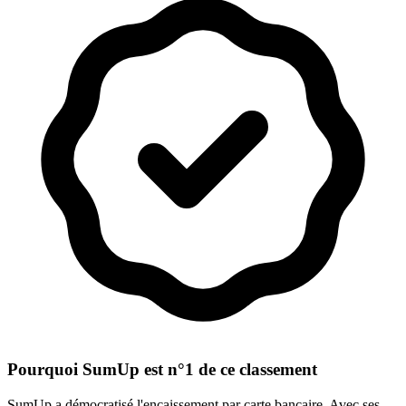
Pourquoi SumUp est n°1 de ce classement
SumUp a démocratisé l'encaissement par carte bancaire. Avec ses