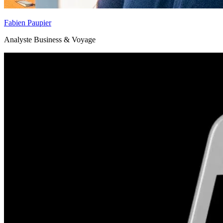
Fabien Paupier
Analyste Business & Voyage