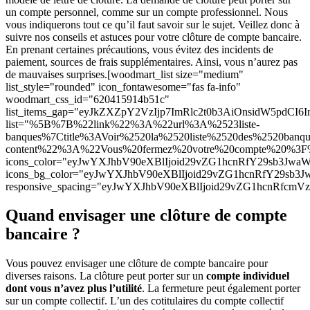
un compte personnel, comme sur un compte professionnel. Nous
vous indiquerons tout ce qu’il faut savoir sur le sujet. Veillez donc à
suivre nos conseils et astuces pour votre clôture de compte bancaire.
En prenant certaines précautions, vous évitez des incidents de
paiement, sources de frais supplémentaires. Ainsi, vous n’aurez pas
de mauvaises surprises.[woodmart_list size="medium"
list_style="rounded" icon_fontawesome="fas fa-info"
woodmart_css_id="620415914b51c"
list_items_gap="eyJkZXZpY2VzIjp7ImRlc2t0b3AiOnsidW5pd
list="%5B%7B%22link%22%3A%22url%3A%2523liste-
banques%7Ctitle%3AVoir%2520la%2520liste%2520des%2520ba
content%22%3A%22Vous%20fermez%20votre%20compte%20%3F
icons_color="eyJwYXJhbV90eXBlIjoid29vZG1hcnRfY29sb3Jw
icons_bg_color="eyJwYXJhbV90eXBlIjoid29vZG1hcnRfY29s
responsive_spacing="eyJwYXJhbV90eXBlIjoid29vZG1hcnRfcm
Quand envisager une clôture de compte
bancaire ?
Vous pouvez envisager une clôture de compte bancaire pour
diverses raisons. La clôture peut porter sur un
compte individuel
dont vous n’avez plus l’utilité
. La fermeture peut également porter
sur un compte collectif. L’un des cotitulaires du compte collectif