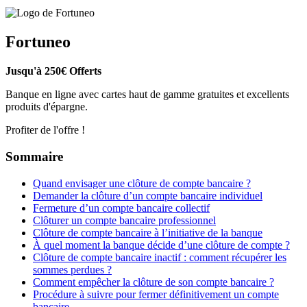
Fortuneo
Jusqu'à 250€ Offerts
Banque en ligne avec cartes haut de gamme gratuites et excellents
produits d'épargne.
Profiter de l'offre !
Sommaire
Quand envisager une clôture de compte bancaire ?
Demander la clôture d’un compte bancaire individuel
Fermeture d’un compte bancaire collectif
Clôturer un compte bancaire professionnel
Clôture de compte bancaire à l’initiative de la banque
À quel moment la banque décide d’une clôture de compte ?
Clôture de compte bancaire inactif : comment récupérer les
sommes perdues ?
Comment empêcher la clôture de son compte bancaire ?
Procédure à suivre pour fermer définitivement un compte
bancaire