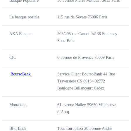
Banque Populaire
50 avenue Pierre Mendès 75013 Paris
La banque postale
115 rue de Sèvres 75006 Paris
AXA Banque
203/205 rue Carnot 94138 Fontenay-
Sous-Bois
CIC
6 avenue de Provence 75009 Paris
BoursoBank
Service Client BoursoBank 44 Rue
Traversière CS 80134 92772
Boulogne Billancourt Cedex
Monabanq
61 avenue Halley 59650 Villeneuve
d’Ascq
BForBank
Tour Europlaza 20 avenue André