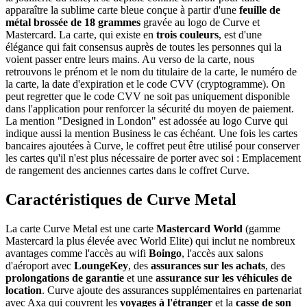
apparaître la sublime carte bleue conçue à partir d'une
feuille de
métal brossée de 18 grammes
gravée au logo de Curve et
Mastercard. La carte, qui existe en
trois couleurs
, est d'une
élégance qui fait consensus auprès de toutes les personnes qui la
voient passer entre leurs mains. Au verso de la carte, nous
retrouvons le prénom et le nom du titulaire de la carte, le numéro de
la carte, la date d'expiration et le code CVV (cryptogramme). On
peut regretter que le code CVV ne soit pas uniquement disponible
dans l'application pour renforcer la sécurité du moyen de paiement.
La mention "Designed in London" est adossée au logo Curve qui
indique aussi la mention Business le cas échéant. Une fois les cartes
bancaires ajoutées à Curve, le coffret peut être utilisé pour conserver
les cartes qu'il n'est plus nécessaire de porter avec soi : Emplacement
de rangement des anciennes cartes dans le coffret Curve.
Caractéristiques de Curve Metal
La carte Curve Metal est une carte
Mastercard World
(gamme
Mastercard la plus élevée avec World Elite) qui inclut ne nombreux
avantages comme l'accès au wifi
Boingo
, l'accès aux salons
d'aéroport avec
LoungeKey
, des
assurances sur les achats
, des
prolongations de garantie
et une
assurance sur les véhicules de
location
. Curve ajoute des assurances supplémentaires en partenariat
avec Axa qui couvrent les
voyages à l'étranger
et la
casse de son