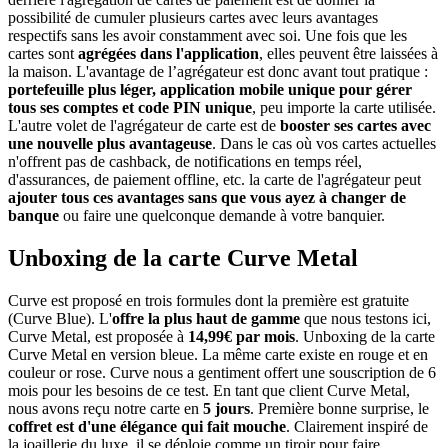
possibilité de cumuler plusieurs cartes avec leurs avantages
respectifs sans les avoir constamment avec soi. Une fois que les
cartes sont
agrégées dans l'application
, elles peuvent être laissées à
la maison. L'avantage de l’agrégateur est donc avant tout pratique :
portefeuille plus léger, application mobile unique pour gérer
tous ses comptes et code PIN unique
, peu importe la carte utilisée.
L'autre volet de l'agrégateur de carte est de
booster ses cartes avec
une nouvelle plus avantageuse
. Dans le cas où vos cartes actuelles
n'offrent pas de cashback, de notifications en temps réel,
d'assurances, de paiement offline, etc. la carte de l'agrégateur peut
ajouter tous ces avantages sans que vous ayez à changer de
banque
ou faire une quelconque demande à votre banquier.
Unboxing de la carte Curve Metal
Curve est proposé en trois formules dont la première est gratuite
(Curve Blue). L'
offre la plus haut de gamme
que nous testons ici,
Curve Metal, est proposée à
14,99€ par mois
. Unboxing de la carte
Curve Metal en version bleue. La même carte existe en rouge et en
couleur or rose. Curve nous a gentiment offert une souscription de 6
mois pour les besoins de ce test. En tant que client Curve Metal,
nous avons reçu notre carte en
5 jours
. Première bonne surprise, le
coffret est d'une élégance qui fait mouche
. Clairement inspiré de
la joaillerie du luxe, il se déploie comme un tiroir pour faire