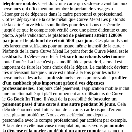
téléphone mobile
. C'est donc une carte qui s'adresse avant tout aux
personnes qui effectuent un nombre important de voyages à
l'étranger et de dépenses dans le cadre personnel et professionnel.
Coffret déployant de la carte métallique Curve Metal Les plafonds
de la carte Curve Metal sont limités pour des raisons de sécurité
jusqu'à ce que le compte soit vérifié avec une pièce d'identité et une
photo. Après validation, le
plafond de paiement atteint 12000€
par jour et le plafond de retrait 500€ par jour
. Ces plafonds sont
très largement suffisants pour un usage même intensif de la carte :
Plafonds de la carte Curve Metal Le point fort de Curve Metal est le
cashback
. Il s'élève en effet à
1% sur 6 marchands sélectionnés
toute l'année. La liste n'est pas modifiable a posteriori, alors il est
important de faire les bons choix dès le départ. Le cashback devient
très intéressant lorsque Curve est utilisé à la fois pour les achats
personnels et les achats professionnels : vous pourrez ainsi
profiter
d'un cashback plus important grâce à vos dépenses
professionnelles
. Toujours côté paiement, l'application mobile inclut
une fonctionnalité qui plaît énormément aux utilisateurs de Curve :
le
Go Back In Time
. Il s'agit de la possibilité de
basculer un
paiement passé d'une carte à une autre pendant 30 jours
. Cela
débride énormément l'utilisation de la carte, car le risque d'erreur
n'est plus un problème. Nous avons effectué une dépense
personnelle avec le compte professionnel par accident par exemple.
À la suite de cette mauvaise manipulation, nous avons pu
annuler
la dépense et la porter au débit d'un autre compte
sans aucun