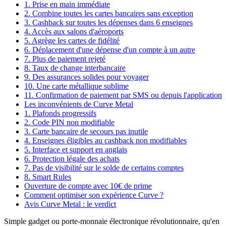
1. Prise en main immédiate
2. Combine toutes les cartes bancaires sans exception
3. Cashback sur toutes les dépenses dans 6 enseignes
4. Accès aux salons d'aéroports
5. Agrège les cartes de fidélité
6. Déplacement d'une dépense d'un compte à un autre
7. Plus de paiement rejeté
8. Taux de change interbancaire
9. Des assurances solides pour voyager
10. Une carte métallique sublime
11. Confirmation de paiement par SMS ou depuis l'application
Les inconvénients de Curve Metal
1. Plafonds progressifs
2. Code PIN non modifiable
3. Carte bancaire de secours pas inutile
4. Enseignes éligibles au cashback non modifiables
5. Interface et support en anglais
6. Protection légale des achats
7. Pas de visibilité sur le solde de certains comptes
8. Smart Rules
Ouverture de compte avec 10€ de prime
Comment optimiser son expérience Curve ?
Avis Curve Metal : le verdict
Simple gadget ou porte-monnaie électronique révolutionnaire, qu'en