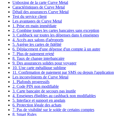
Unboxing de la carte Curve Metal
Caractéristiques de Curve Metal
Détail des assurances Curve Metal
Test du service client
Les avantages de Curve Metal
1. Prise en main immédiate
2. Combine toutes les cartes bancaires sans exception
3. Cashback sur toutes les dépenses dans 6 enseignes
4. Accès aux salons d'aéroports
5. Agrège les cartes de fidélité
6. Déplacement d'une dépense d'un compte à un autre
7. Plus de paiement rejeté
8. Taux de change interbancaire
9. Des assurances solides pour voyager
10. Une carte métallique sublime
11. Confirmation de paiement par SMS ou depuis l'application
Les inconvénients de Curve Metal
1. Plafonds progressifs
2. Code PIN non modifiable
3. Carte bancaire de secours pas inutile
4. Enseignes éligibles au cashback non modifiables
5. Interface et support en anglais
6. Protection légale des achats
7. Pas de visibilité sur le solde de certains comptes
8. Smart Rules