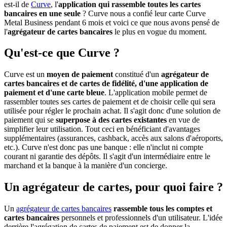
est-il de
Curve
, l'
application qui rassemble toutes les cartes
bancaires en une seule
? Curve nous a confié leur carte Curve
Metal Business pendant 6 mois et voici ce que nous avons pensé de
l'
agrégateur de cartes bancaires
le plus en vogue du moment.
Qu'est-ce que Curve ?
Curve est un
moyen de paiement
constitué d'un
agrégateur de
cartes bancaires et de cartes de fidélité, d'une application de
paiement et d'une carte bleue
. L'application mobile permet de
rassembler toutes ses cartes de paiement et de choisir celle qui sera
utilisée pour régler le prochain achat. Il s'agit donc d'une solution de
paiement qui se
superpose à des cartes existantes
en vue de
simplifier leur utilisation. Tout ceci en bénéficiant d'avantages
supplémentaires (assurances, cashback, accès aux salons d'aéroports,
etc.). Curve n'est donc pas une banque : elle n'inclut ni compte
courant ni garantie des dépôts. Il s'agit d'un intermédiaire entre le
marchand et la banque à la manière d'un concierge.
Un agrégateur de cartes, pour quoi faire ?
Un
agrégateur de cartes bancaires
rassemble tous les comptes et
cartes bancaires
personnels et professionnels d'un utilisateur. L'idée
derrière l'agrégation de cartes de paiement est de donner la