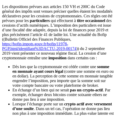
Les dispositions prévues aux articles 150 VH et 200C du Code
général des impôts sont venues préciser quelles étaient les modalités
déclaratives pour les cessions de cryptomonnaies. Ces règles ont été
prévues pour les
particuliers
qui effectuent à
titre occasionnel
des
cessions d’actifs numériques. L’imposition des particuliers est issue
d’une fiscalité dite adaptée, depuis la loi de finances pour 2019 et
plus précisément l’article 41 de ladite loi. Une actualité du Bofip
((Bulletin Officiel des Finances Publiques,
https://bofip.impots.gouv.fr/bofip/11978-
PGP.html/identifiant%3DACTU-2019-00174
)) du 2 septembre
2019 vient présenter ce nouveau régime fiscal. La cession d’une
cryptomonnaie entraîne une
imposition
dans certains cas :
Dès lors que la cryptomonnaie est cédée contre une
somme
en monnaie ayant cours légal
(contre une somme en euro ou
en dollar). La perception de cette somme en monnaie tangible
engendre l’imposition, peu importe que la somme soit sur
votre compte bancaire ou votre plateforme de broker.
En échange d’un bien qui ne serait
pas un crypto-actif
. Par
exemple, échanger deux bitcoins contre soixante ethers ne
donne pas lieu à une imposition.
Lorsque l’échange porte sur un
crypto actif avec versement
d’une soulte
. Dans un tel cas, l’opération ne donne pas lieu
non plus à une imposition immédiate. La plus-value latente est