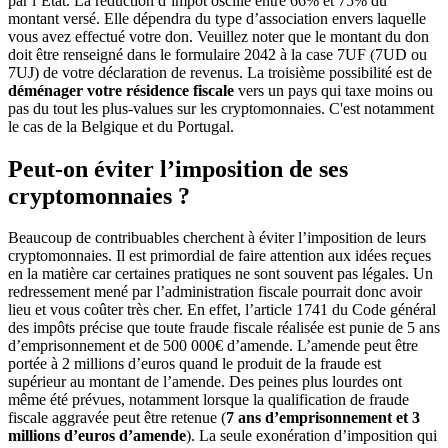
par l’État. La réduction d’impôt oscille entre 66% et 75% du
montant versé. Elle dépendra du type d’association envers laquelle
vous avez effectué votre don. Veuillez noter que le montant du don
doit être renseigné dans le formulaire 2042 à la case 7UF (7UD ou
7UJ) de votre déclaration de revenus. La troisième possibilité est de
déménager votre résidence fiscale
vers un pays qui taxe moins ou
pas du tout les plus-values sur les cryptomonnaies. C'est notamment
le cas de la Belgique et du Portugal.
Peut-on éviter l’imposition de ses
cryptomonnaies ?
Beaucoup de contribuables cherchent à éviter l’imposition de leurs
cryptomonnaies. Il est primordial de faire attention aux idées reçues
en la matière car certaines pratiques ne sont souvent pas légales. Un
redressement mené par l’administration fiscale pourrait donc avoir
lieu et vous coûter très cher. En effet, l’article 1741 du Code général
des impôts précise que toute fraude fiscale réalisée est punie de 5 ans
d’emprisonnement et de 500 000€ d’amende. L’amende peut être
portée à 2 millions d’euros quand le produit de la fraude est
supérieur au montant de l’amende. Des peines plus lourdes ont
même été prévues, notamment lorsque la qualification de fraude
fiscale aggravée peut être retenue (
7 ans d’emprisonnement et 3
millions d’euros d’amende
). La seule exonération d’imposition qui