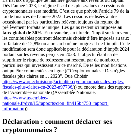
La flat tax s’applique de manière globale aux revenus du capital.
Dès l’année 2023, le régime fiscal des plus-values de cessions de
cryptomonnaies sera modifié. C’est ce que prévoit l’article 79 de la
loi de finances de l’année 2022. Les cessions réalisées à titre
occasionnel par les particuliers relèvent toujours du régime du
prélèvement forfaitaire unique. Les gains restent ici
imposés au
taux global de 30%
. En revanche, au titre de l’impôt sur le revenu,
les contribuables pourront désormais choisir d’être imposés au taux
forfaitaire de 12,8% ou alors au barème progressif de l’impôt. Cette
modification sera donc applicable pour la déclaration d’impôt 2024
portant sur les revenus perçus en 2023. L’objectif étant ici de
supprimer le risque de redressement ressenti par de nombreux
particuliers qui investissent sur ce marché. De telles modifications
ont pu être commentées en ligne (("Cryptomonnaies : Des règles
fiscales plus claires en… 2023", Que Choisir,
https://www.quechoisir.org/actualite-cryptomonnaies-des-regles-
fiscales-plus-claires-en-2023-n97736/
)) ou encore dans des rapports
de l’Assemblée nationale ((Assemblée Nationale,
https://www.assemblee-
nationale.fr/dyn/15/rapports/cion_fin/l15b4753_rapport-
information
)).
Déclaration : comment déclarer ses
cryptomonnaies ?