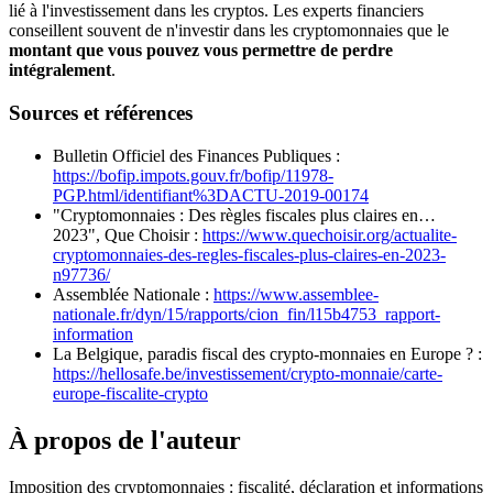
lié à l'investissement dans les cryptos. Les experts financiers
conseillent souvent de n'investir dans les cryptomonnaies que le
montant que vous pouvez vous permettre de perdre
intégralement
.
Sources et références
Bulletin Officiel des Finances Publiques
:
https://bofip.impots.gouv.fr/bofip/11978-
PGP.html/identifiant%3DACTU-2019-00174
"Cryptomonnaies : Des règles fiscales plus claires en…
2023", Que Choisir
:
https://www.quechoisir.org/actualite-
cryptomonnaies-des-regles-fiscales-plus-claires-en-2023-
n97736/
Assemblée Nationale
:
https://www.assemblee-
nationale.fr/dyn/15/rapports/cion_fin/l15b4753_rapport-
information
La Belgique, paradis fiscal des crypto-monnaies en Europe ?
:
https://hellosafe.be/investissement/crypto-monnaie/carte-
europe-fiscalite-crypto
À propos de l'auteur
Imposition des cryptomonnaies : fiscalité, déclaration et informations