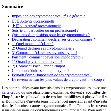
Sommaire
Imposition des cryptomonnaies : règle générale
🙋🏻‍♂️ Activité occasionnelle
👩🏻‍💻 Activité professionnelle
Suis-je un particulier ou un professionnel ?
Quel taux d’imposition pour les cryptomonnaies ?
Déclaration : comment déclarer ses cryptomonnaies ?
1) Quel montant déclarer ?
2) Quand déclarer ses cryptomonnaies ?
3) Comment déclarer ses revenus crypto ?
Paiement : comment payer son impôt crypto ?
1) Quand payer l’impôt crypto ?
2) Comment s’acquitter de l'impôt
Comment réduire son impôt crypto ?
Peut-on éviter l’imposition de ses cryptomonnaies ?
Le revenu net sur les plus-values de crypto vaut-il le coup ?
Les contribuables ayant investis dans les cryptomonnaies, avec une
carte crypto
ou une plateforme d'exchange, doivent
s’acquitter de
l'impôt sur les plus-values de cession mobilières
si plus-value il y
a. Bon nombre d'investisseurs ignorent cet impératif avant d'investir
dans les bitcoins et autres cryptomonnaies. En effet, tous les revenus
issus des cessions de cryptomonnaies sont imposables. Pour autant,