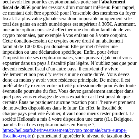
peut avoir lieu pour les cryptomonnaies porte sur l’
abattement
fiscal de 305€
pour les cessions d’un montant inférieur. Pour rappel,
ce montant doit être apprécié pour l’ensemble des membres du foyer
fiscal. La plus-value globale sera donc imposable uniquement si le
total des gains en actifs numériques est supérieur à 305€. Autrement,
une autre option consiste à effectuer une donation familiale de vos
crypto-monnaies, par exemple à vos enfants ou à votre conjoint.
Cette donation-cession de cryptos ouvre droit à un abattement
familial de 100 000€ par donateur. Elle permet d’éviter une
imposition ou une déclaration spécifique. Enfin, pour éviter
l’imposition de ses crypto-monnaies, vous pouvez également vous
expatrier dans un pays à fiscalité plus légère. N’oubliez pas que pour
devenir résident fiscal d’un autre pays, il convient d’y vivre
réellement et non pas d’y rester sur une courte durée. Vous devez
donc au moins y avoir votre résidence principale. De même, il est
préférable d’y exercer votre activité professionnelle pour éviter toute
éventuelle poursuite du fisc. Vous devez grandement anticiper dans
quel pays vous envisagez de vous expatrier car il est possible que
certains États ne pratiquent aucune taxation pour l’heure et prennent
de nouvelles dispositions dans le futur. En effet, la fiscalité de
chaque pays peut vite évoluer, il vaut donc mieux rester prudent. La
société Hellosafe a mis à votre disposition une carte ((La Belgique,
paradis fiscal des crypto-monnaies en Europe ?,
https://hellosafe.be/investissement/crypto-monnaie/carte-europe-
fiscalite-crypto
)) permettant d’apprécier le niveau de taxation des