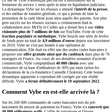
Le site de Vybe n'annonçait pas encore d'information sur la
fermeture du service 1 mois après la mise en liquidation judiciaire.
La dynamique Vybe sur les réseaux a stimulé l'
intérêt de la presse
,
et des médias de manière générale, ce qui a permis de faire la
promotion de la carte bleue pour ados auprès des parents. Son plus
gros succès sur les réseaux sociaux a certainement était la
collaboration avec McFly et Carlito qui a donné lieu à une
vidéo
visionnée plus de 7 millions de fois
sur YouTube. Forte de cette
traction populaire et médiatique
, Vybe boucle une série de levées
de fonds pour un total de
4,9 millions d'euros
depuis son lancement
en 2019. Vybe ne s'est pas limitée à une opération de
communication. Elle était en effet une des seules cartes bancaires à
proposer une
offre gratuite ainsi que du cashback
dans plus de 70
enseignes en France. Au cours de ses dernières semaines d'activité
commerciale, Vybe comptabilisait
40 000 clients
avec une
croissance de sa base d'utilisateurs de 30% par mois (selon les
déclarations de la co-fondatrice Cannelle Chokron). Cette bonne
dynamique apparente a cependant été corrigée par une réalité
difficile. Vybe
a fermé définitivement le
19 septembre
2022
.
Comment Vybe en est-elle arrivée là ?
Sur les 260 000 commandes de cartes bancaires lors du pré-
lancement du moyen de paiement en France, Vybe n'a
converti que
40 000 utilisateurs actifs
. L'offre de parrainage et l'image