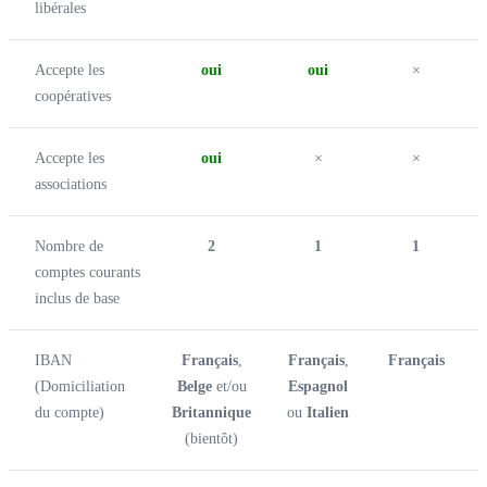
libérales
Accepte les
oui
oui
×
coopératives
Accepte les
oui
×
×
associations
Nombre de
2
1
1
comptes courants
inclus de base
IBAN
Français
,
Français
,
Français
(Domiciliation
Belge
et/ou
Espagnol
du compte)
Britannique
ou
Italien
(bientôt)