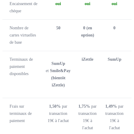
Encaissement de
oui
oui
oui
chèque
Nombre de
50
0 (en
0
cartes virtuelles
option)
de base
Terminaux de
iZettle
SumUp
SumUp
paiement
et
Smile&Pay
disponibles
(bientôt
iZettle)
Frais sur
1,50%
par
1,75%
par
1,49%
par
terminaux de
transaction
transaction
transaction
paiement
19€ à l'achat
19€ à
19€ à
l'achat
l'achat