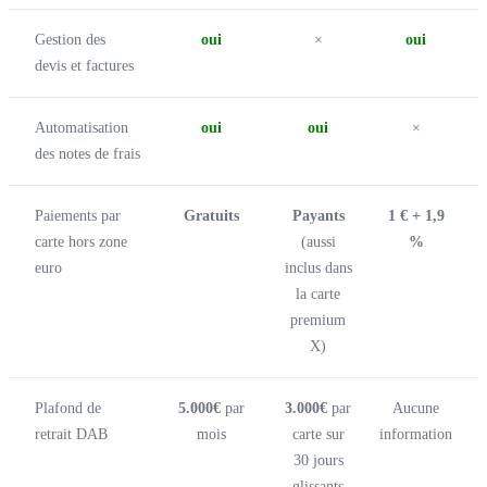
Gestion des
oui
×
oui
devis et factures
Automatisation
oui
oui
×
des notes de frais
Paiements par
Gratuits
Payants
1 € + 1,9
carte hors zone
(aussi
%
euro
inclus dans
la carte
premium
X)
Plafond de
5.000€
par
3.000€
par
Aucune
retrait DAB
mois
carte sur
information
30 jours
glissants