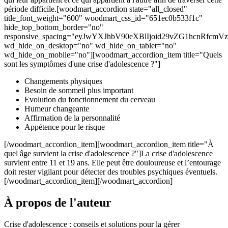
période difficile.[woodmart_accordion state="all_closed"
title_font_weight="600" woodmart_css_id="651ec0b533f1c"
hide_top_bottom_border="no"
responsive_spacing="eyJwYXJhbV90eXBlIjoid29vZG1hcnRfcm
wd_hide_on_desktop="no" wd_hide_on_tablet="no"
wd_hide_on_mobile="no"][woodmart_accordion_item title="Quels
sont les symptômes d'une crise d'adolescence ?"]
Changements physiques
Besoin de sommeil plus important
Evolution du fonctionnement du cerveau
Humeur changeante
Affirmation de la personnalité
Appétence pour le risque
[/woodmart_accordion_item][woodmart_accordion_item title="À
quel âge survient la crise d'adolescence ?"]La crise d'adolescence
survient entre 11 et 19 ans. Elle peut être douloureuse et l’entourage
doit rester vigilant pour détecter des troubles psychiques éventuels.
[/woodmart_accordion_item][/woodmart_accordion]
À propos de l'auteur
Crise d'adolescence : conseils et solutions pour la gérer