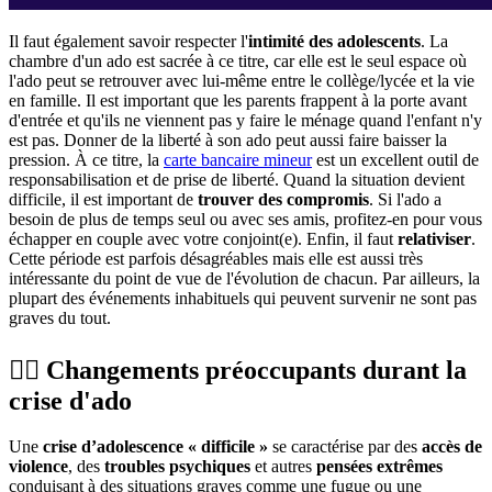
Il faut également savoir respecter l'
intimité des adolescents
. La
chambre d'un ado est sacrée à ce titre, car elle est le seul espace où
l'ado peut se retrouver avec lui-même entre le collège/lycée et la vie
en famille. Il est important que les parents frappent à la porte avant
d'entrée et qu'ils ne viennent pas y faire le ménage quand l'enfant n'y
est pas. Donner de la liberté à son ado peut aussi faire baisser la
pression. À ce titre, la
carte bancaire mineur
est un excellent outil de
responsabilisation et de prise de liberté. Quand la situation devient
difficile, il est important de
trouver des compromis
. Si l'ado a
besoin de plus de temps seul ou avec ses amis, profitez-en pour vous
échapper en couple avec votre conjoint(e). Enfin, il faut
relativiser
.
Cette période est parfois désagréables mais elle est aussi très
intéressante du point de vue de l'évolution de chacun. Par ailleurs, la
plupart des événements inhabituels qui peuvent survenir ne sont pas
graves du tout.
😵‍💫 Changements préoccupants durant la
crise d'ado
Une
crise d’adolescence « difficile »
se caractérise par des
accès de
violence
, des
troubles psychiques
et autres
pensées extrêmes
conduisant à des situations graves comme une fugue ou une