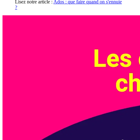
Lisez notre article :
Ados : que faire quand on s'ennuie
?