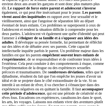
environ deux ans avant les garçons et sont donc plus matures plus
tôt.
Le rapport de force entre parent et adolescent s'inverse
également, ce qui peut être insécurisant pour le jeune.
Les parents
vivent aussi des inquiétudes
en rapport avec leur sexualité et le
vieillissement, ainsi que l'angoisse de séparation liée au départ
éventuel de leurs enfants. Ces problèmes se superposent à ceux de
l'adolescent et rendent la situation difficile à comprendre pour les
deux parties. L'adolescent vit également une quête d'identité qui peut
l'amener à
s'éloigner de sa famille et à s'opposer aux idées des
adultes
. Il développe sa pensée formelle, lui permettant de réfléchir
sur des idées et de débattre avec ses parents. Cette capacité
intellectuelle inquiète parfois le parent. Un problème majeur dans les
familles est que les parents
empêchent souvent leurs enfants de
s'expérimenter
, de se responsabiliser et de confronter leurs idées à
l'extérieur. Cela peut conduire à des comportements à risque, comme
l'expérimentation de la drogue ou des expériences sexuelles
précoces et traumatisantes. De n
ombreuses déviations
, telles que le
djihadisme, résultent du fait que l'on empêche les jeunes d'avoir un
idéal et de se projeter dans le côté extraordinaire de la vie. Si on
interdit à un enfant de rêver, il va chercher à s'émanciper dans des
expériences négatives ou en quittant la famille. Il faut
accompagner
cette période d'adolescence
, qui est une période de créativité et de
rêves fous. Encadrons ces expériences, canalisons-les dans le sport,
les arts, les voyages. Laissons nos enfants vivre des aventures plutôt