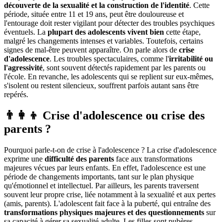
découverte de la sexualité et la construction de l'identité
. Cette
période, située entre 11 et 19 ans, peut être douloureuse et
l'entourage doit rester vigilant pour détecter des troubles psychiques
éventuels. La
plupart des adolescents vivent bien
cette étape,
malgré les changements intenses et variables. Toutefois, certains
signes de mal-être peuvent apparaître. On parle alors de
crise
d'adolescence
. Les troubles spectaculaires, comme l'
irritabilité ou
l'agressivité
, sont souvent détectés rapidement par les parents ou
l'école. En revanche, les adolescents qui se replient sur eux-mêmes,
s'isolent ou restent silencieux, souffrent parfois autant sans être
repérés.
👨‍👩‍👦 Crise d'adolescence ou crise des
parents ?
Pourquoi parle-t-on de crise à l'adolescence ? La crise d'adolescence
exprime une
difficulté des parents
face aux transformations
majeures vécues par leurs enfants. En effet, l'adolescence est une
période de changements importants, tant sur le plan physique
qu'émotionnel et intellectuel. Par ailleurs, les parents traversent
souvent leur propre crise, liée notamment à la sexualité et aux pertes
(amis, parents). L'adolescent fait face à la puberté, qui entraîne des
transformations physiques majeures et des questionnements
sur
sa capacité à gérer sa sexualité adulte. Les filles sont pubères