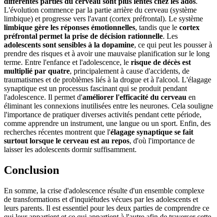
différentes parties du cerveau sont plus lentes chez les ados
.
L'évolution commence par la partie arrière du cerveau (système
limbique) et progresse vers l'avant (cortex préfrontal). Le système
limbique gère les réponses émotionnelles
, tandis que le
cortex
préfrontal permet la prise de décision rationnelle
. Les
adolescents sont sensibles à la dopamine
, ce qui peut les pousser à
prendre des risques et à avoir une mauvaise planification sur le long
terme. Entre l'enfance et l'adolescence, le
risque de décès est
multiplié par quatre
, principalement à cause d'accidents, de
traumatismes et de problèmes liés à la drogue et à l'alcool. L'élagage
synaptique est un processus fascinant qui se produit pendant
l'adolescence. Il permet d'
améliorer l'efficacité du cerveau
en
éliminant les connexions inutilisées entre les neurones. Cela souligne
l'importance de pratiquer diverses activités pendant cette période,
comme apprendre un instrument, une langue ou un sport. Enfin, des
recherches récentes montrent que l'
élagage synaptique se fait
surtout lorsque le cerveau est au repos
, d'où l'importance de
laisser les adolescents dormir suffisamment.
Conclusion
En somme, la crise d'adolescence résulte d'un ensemble complexe
de transformations et d'inquiétudes vécues par les adolescents et
leurs parents. Il est essentiel pour les deux parties de comprendre ce
qui leur appartient et ce qui appartient à l'autre afin de traverser cette