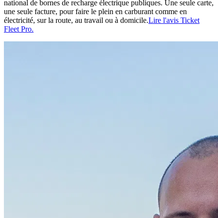
national de bornes de recharge électrique publiques. Une seule carte,
une seule facture, pour faire le plein en carburant comme en
électricité, sur la route, au travail ou à domicile.
Lire l'avis Ticket
Fleet Pro.