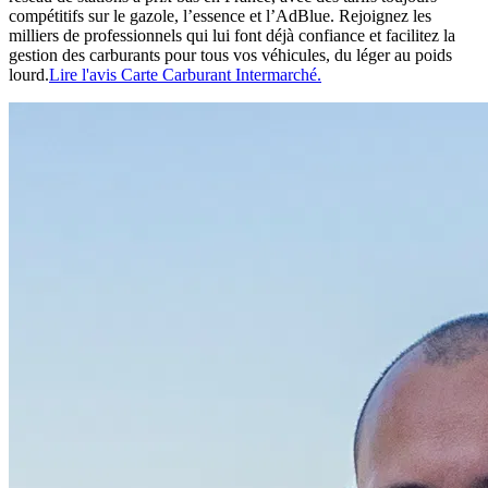
compétitifs sur le gazole, l’essence et l’AdBlue. Rejoignez les
milliers de professionnels qui lui font déjà confiance et facilitez la
gestion des carburants pour tous vos véhicules, du léger au poids
lourd.
Lire l'avis Carte Carburant Intermarché.